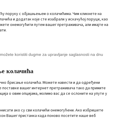
to
fonts
google-
service
recaptcha
ућу поруку с објашњењем о колачићима. Чим кликнете на
razno
олачића и додатак које сте изабрали у искачућој поруци, као
жете онемогућити путем вашег претраживача, али имајте на
ати.
 možete koristiti dugme za upravljanje saglasnosti na dnu
ње колачића
учно брисање колачића. Можете навести и да одређени
те поставке вашег интернет претраживача тако да примите
ија о овим опцијама, молимо вас да се ослоните на упуте у
онисати ако су сви колачићи онемогућени. Ако избришете
кон Вашег пристанка када поново посетите наше веб