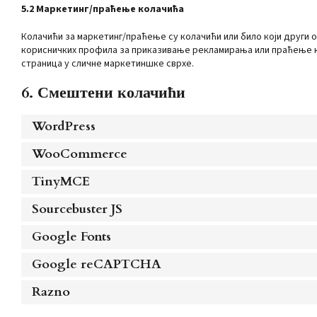
5.2 Маркетинг/праћење колачића
Колачићи за маркетинг/праћење су колачићи или било који други 
корисничких профила за приказивање рекламирања или праћење ко
страница у сличне маркетиншке сврхе.
6. Смештени колачићи
WordPress
WooCommerce
TinyMCE
Sourcebuster JS
Google Fonts
Google reCAPTCHA
Razno