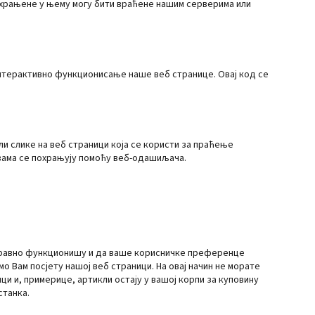
охрањене у њему могу бити враћене нашим серверима или
 интерактивно функционисање наше веб странице. Овај код се
ли слике на веб страници која се користи за праћење
 вама се похрањују помоћу веб-одашиљача.
правно функционишу и да ваше корисничке преференце
Вам посјету нашој веб страници. На овај начин не морате
ци и, примерице, артикли остају у вашој корпи за куповину
станка.