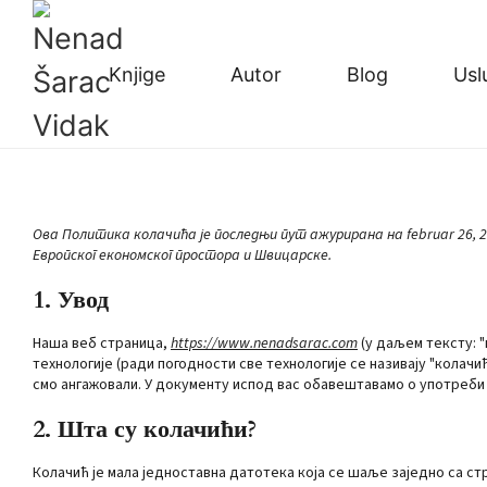
Knjige
Autor
Blog
Usl
Ова Политика колачића је последњи пут ажурирана на februar 26, 2
Европског економског простора и Швицарске.
1. Увод
Наша веб страница,
https://www.nenadsarac.com
(у даљем тексту: 
технологије (ради погодности све технологије се називају "колач
смо ангажовали. У документу испод вас обавештавамо о употреби 
2. Шта су колачићи?
Колачић је мала једноставна датотека која се шаље заједно са ст