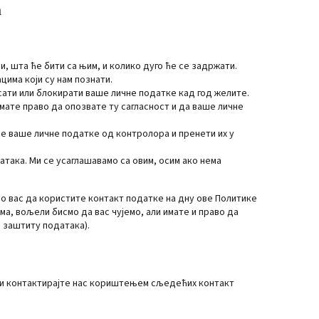
а
, шта ће бити са њим, и колико дуго ће се задржати.
цима који су нам познати.
сати или блокирати ваше личне податке кад год желите.
мате право да опозвате ту сагласност и да ваше личне
ве ваше личне податке од контролора и пренети их у
така. Ми се усаглашавамо са овим, осим ако нема
о вас да користите контакт податке на дну ове Политике
а, вољели бисмо да вас чујемо, али имате и право да
 заштиту података).
ави контактирајте нас кориштењем сљедећих контакт