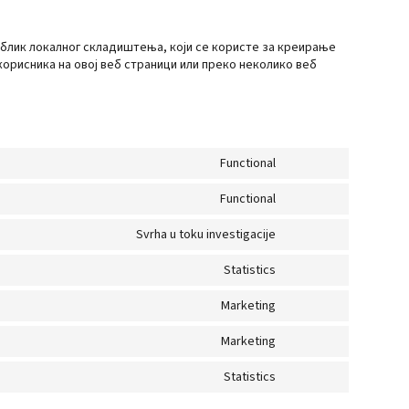
облик локалног складиштења, који се користе за креирање
рисника на овој веб страници или преко неколико веб
Functional
Consent
Functional
to
Consent
service
Svrha u toku investigacije
to
Consent
wordpress
service
Statistics
to
Consent
woocommerce
service
Marketing
to
Consent
tinymce
service
Marketing
to
Consent
sourcebuster-
service
Statistics
to
js
Consent
google-
service