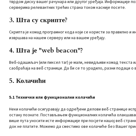
тврдом диску вашег рачунара или другог уређаја. Информације п
серверима релевантних трећих страна током касније посете.
3. Шта су скрипте?
Скрипта је комад програмног кода који се користи за правилно и
извршава на нашем серверу или на вашем уређају.
4. Шта је "web beacon"?
Веб-одашиљач (или пиксел таг) је мали, невидљиви комад текста и
саобраћаја на веб страници. Да би се то урадило, разни подаци о
5. Колачићи
5.1 Технички или функционални колачићи
Неки колачићи осигуравају да одређени делови веб странице ис
остану познате. Постављањем функционалних колачића олакшавамо 
више пута уносити исте информације при посјети нашој веб страни
док не платите. Можемо да сместимо ове колачиће без Вашег при