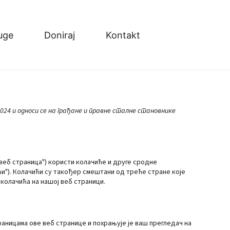
uge
Doniraj
Kontakt
024 и односи се на грађане и правне сталне становнике
"веб страница") користи колачиће и друге сродне
ићи"). Колачићи су такођер смештани од треће стране које
колачића на нашој веб страници.
раницама ове веб странице и похрањује је ваш прегледач на