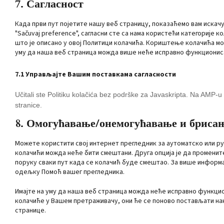
7. Сагласност
Када први пут појетите нашу веб страницу, показаћемо вам искач
"Sačuvaj preference", сагласни сте са нама користећи категорије к
што је описано у овој Политици колачића. Кориштење колачића мо
уму да наша веб страница можда више неће исправно функционис
7.1 Управљајте Вашим поставкама сагласности
Učitali ste Politiku kolačića bez podrške za Javaskripta. Na AMP-u
stranice.
8. Омогућавање/онемогућавање и бриса
Можете користити свој интернет прегледник за аутоматско или р
колачићи можда неће бити смештани. Друга опција је да промени
поруку сваки пут када се колачић буде смештао. За више информац
одељку Помоћ вашег прегледника.
Имајте на уму да наша веб страница можда неће исправно функци
колачиће у Вашем претраживачу, они ће се поново постављати на
странице.