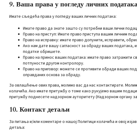
9. Ваша права у погледу личних податак
Имате сљедећа права у погледу ваших личних података:
Имате право да знате зашто су потребни ваши лични подаци
Право на приступ: Имате право приступа вашим личним пода
Право на исправку: имате право допунити, исправити, обри
Ако нам дате вашу сагласност за обраду ваших података, и
податке обришете.
Право на принос ваших података: имате право затражити с
потпуности другом контролору.
Право на приговор: можете се противити обради ваших пода
оправданих основа за обраду.
За овлашћење ових права, молимо вас да нас контактирате. Молим
колачића. Ако имате притужбу о томе како рукујемо вашим подацим
притужбу поднесете надзорном ауторитету (Надзорном органу за
10. Контакт детаљи
За питања и/или коментаре о нашој Политици колачића и овој изј
детаља: